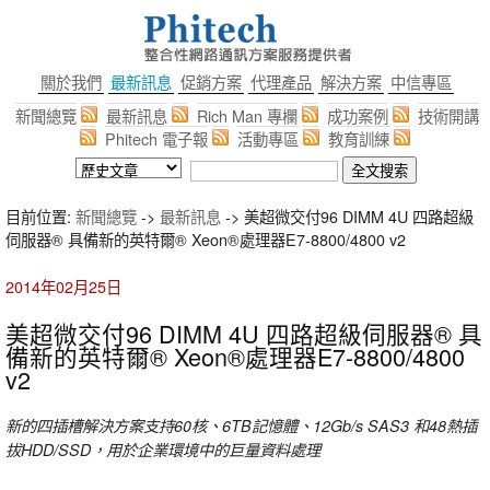
關於我們
最新訊息
促銷方案
代理產品
解決方案
中信專區
新聞總覽
最新訊息
Rich Man 專欄
成功案例
技術開講
Phitech 電子報
活動專區
教育訓練
目前位置:
新聞總覽
->
最新訊息
-> 美超微交付96 DIMM 4U 四路超級
伺服器® 具備新的英特爾® Xeon®處理器E7-8800/4800 v2
2014年02月25日
美超微交付96 DIMM 4U 四路超級伺服器® 具
備新的英特爾® Xeon®處理器E7-8800/4800
v2
新的四插槽解決方案支持
60
核、
6TB
記憶體、
12Gb/s SAS3
和
48
熱插
拔
HDD/SSD
，用於企業環境中的巨量資料處理