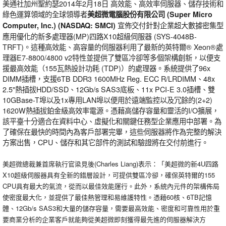
美通社加州聖約瑟2014年2月18日 高效能、高效率伺服器、儲存技術和
綠色運算領域的全球領導者
美超微電腦股份有限公司
(Super Micro
宣佈交付針對企業超大數據密集型
Computer, Inc.) (NASDAQ: SMCI)
應用優化的新多處理器(MP)四路X10超級伺服器 (SYS-4048B-
TRFT)。這種高效能、高容量的伺服器利用了最新的英特爾® Xeon®處
理器E7-8800/4800 v2特性並提供了雙區冷卻等多個架構創新，以便支
援最高效能（155瓦熱設計功耗 (TDP)）的處理器。系統提供了96x
DIMM插槽，支援6TB DDR3 1600MHz Reg. ECC R/LRDIMM、48x
2.5"熱插拔HDD/SSD、12Gb/s SAS3底板、11x PCI-E 3.0插槽、雙
10GBase-T埠以及1x專用LAN埠以便用於遠端監控以及冗餘的(2+2)
1620W熱插拔鉑金級高效率電源。憑藉高儲存容量和靈活的I/O擴展，
該平臺十分適合在資料中心、虛擬化和關鍵任務型企業應用中部署。為
了確保在最快的時間內為客戶部署完畢，這些伺服器將作為完整的解決
方案出售，CPU、儲存和其它部件的測試和驗證將在交付前進行。
美超微總裁兼首席執行官梁見後(Charles Liang)表示：「美超微的新4U四路
X10超級伺服器具有全新的錯層設計，可提供雙區冷卻，確保英特爾的155
CPU具有最大的氣流，從而以最佳效能運行。此外，系統內元件的架構佈局
使密度最大化，並提供了最佳熱管理和易維護特性。憑藉60核、6TB記憶
體、12Gb/s SAS3和大量的儲存容量，需要最高效能、密度和可靠性用於重
要商業分析的企業客戶就能夠從美超微即刻獲得最先進的伺服器解決方