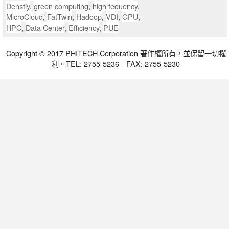
Denstiy
,
green computing
,
high fequency
,
MicroCloud
,
FatTwin
,
Hadoop
,
VDI
,
GPU
,
HPC
,
Data Center
,
Efficiency
,
PUE
Copyright © 2017 PHITECH Corporation 著作權所有，並保留一切權
利。TEL: 2755-5236 FAX: 2755-5230