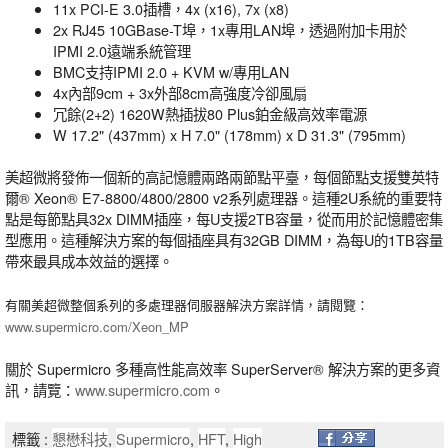
11x PCI-E 3.0插槽，4x (x16), 7x (x8)
2x RJ45 10GBase-T埠，1x專用LAN埠，透過附加卡用於
IPMI 2.0遠端系統管理
BMC支持IPMI 2.0 + KVM w/專用LAN
4x內部9cm + 3x外部8cm高強度冷卻風扇
冗餘(2+2) 1620W熱插拔80 Plus鉑金級高效率電源
W 17.2" (437mm) x H 7.0" (178mm) x D 31.3" (795mm)
美超微將發佈一個新的高記憶體兩路兩節點平臺，每個節點支援雙英特
爾® Xeon® E7-8800/4800/2800 v2系列處理器。這種2U系統的重要特
點是每節點具32x DIMM插座，每U支援2TB容量，從而用於記憶體密集
型應用。這種解決方案的每個插座具有32GB DIMM，為每U的1TB容量
帶來最具成本效益的選擇。
有關美超微整個系列的多處理器伺服器解決方案詳情，請閱覽：
www.supermicro.com/Xeon_MP
關於 Supermicro 多種高性能高效率 SuperServer® 解決方案的更多資
訊，請覽：
www.supermicro.com
。
標籤 :
懇懋科技
,
Supermicro
,
HFT
,
High