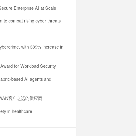
Secure Enterprise AI at Scale
m to combat rising cyber threats
cybercrime, with 389% increase in
 Award for Workload Security
 fabric-based AI agents and
s SD-WAN客户之选的供应商
fety in healthcare