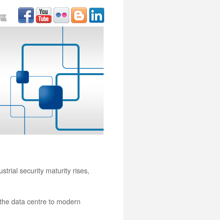
區
trial security maturity rises,
 the data centre to modern