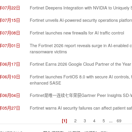
6年07月22日
Fortinet Deepens Integration with NVIDIA to Uniquely 
6年07月15日
Fortinet unveils AI-powered security operations platfor
6年07月08日
Fortinet launches new firewalls for AI traffic control
6年07月01日
The Fortinet 2026 report reveals surge in AI-enabled 
ransomware victims
6年06月17日
Fortinet Earns 2026 Google Cloud Partner of the Year
6年06月10日
Fortinet launches FortiOS 8.0 with secure AI controls,
enhanced SASE
6年06月04日
Fortinet是唯一连续七年荣获Gartner Peer Insight
6年05月27日
Fortinet warns AI security failures can affect patient sa
2
3
4
5
...
69
[1]