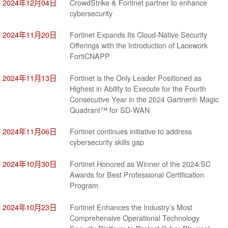
2024年12月04日
CrowdStrike & Fortinet partner to enhance
cybersecurity
2024年11月20日
Fortinet Expands Its Cloud-Native Security
Offerings with the Introduction of Lacework
FortiCNAPP
2024年11月13日
Fortinet is the Only Leader Positioned as
Highest in Ability to Execute for the Fourth
Consecutive Year in the 2024 Gartner® Magic
Quadrant™ for SD-WAN
2024年11月06日
Fortinet continues initiative to address
cybersecurity skills gap
2024年10月30日
Fortinet Honored as Winner of the 2024 SC
Awards for Best Professional Certification
Program
2024年10月23日
Fortinet Enhances the Industry’s Most
Comprehensive Operational Technology