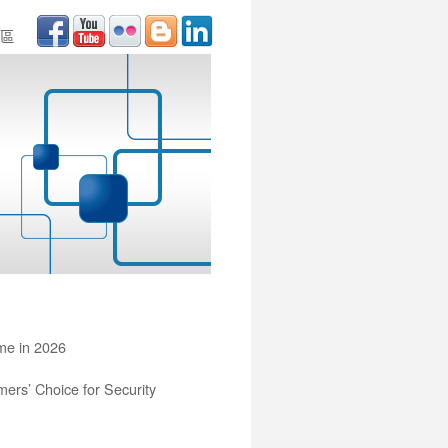
區
ime in 2026
ers’ Choice for Security