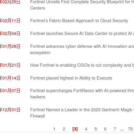
6年02月25日
Fortinet Unveils First Complete Security Blueprint for
Centers
6年02月11日
Fortinet’s Fabric-Based Approach to Cloud Security
6年02月04日
Fortinet launches Secure AI Data Center to protect AI 
6年01月28日
Fortinet advances cyber defense with AI innovation and
ecosystem
6年01月21日
How Fortinet is enabling CISOs to cut complexity and bu
6年01月14日
Fortinet placed highest in Ability to Execute
6年01月07日
Fortinet supercharges FortiRecon with AI-powered thre
hackers
5年12月31日
Fortinet Named a Leader in the 2025 Gartner® Magic
Firewall
1
2
4
5
6
7
...
70
[3]