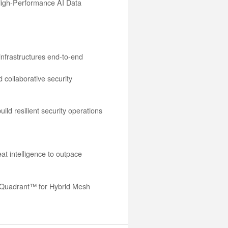
 High-Performance AI Data
infrastructures end-to-end
 collaborative security
ild resilient security operations
at intelligence to outpace
 Quadrant™ for Hybrid Mesh