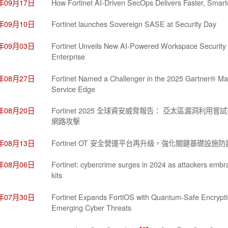
5年09月17日
How Fortinet AI-Driven SecOps Delivers Faster, Smar
5年09月10日
Fortinet launches Sovereign SASE at Security Day
5年09月03日
Fortinet Unveils New AI-Powered Workspace Security 
Enterprise
5年08月27日
Fortinet Named a Challenger in the 2025 Gartner® Ma
Service Edge
5年08月20日
Fortinet 2025 全球資安威脅報告： 亞太區漏洞利用嘗試
網路攻擊
5年08月13日
Fortinet OT 安全營運平台再升級，強化關鍵基礎設施防
5年08月06日
Fortinet: cybercrime surges in 2024 as attackers embr
kits
5年07月30日
Fortinet Expands FortiOS with Quantum-Safe Encrypti
Emerging Cyber Threats