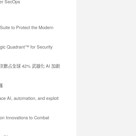
ter SecOps
Suite to Protect the Modern
gic Quadrant™ for Security
次數占全球 42% 武器化 AI 加劇
護
ace AI, automation, and exploit
on Innovations to Combat