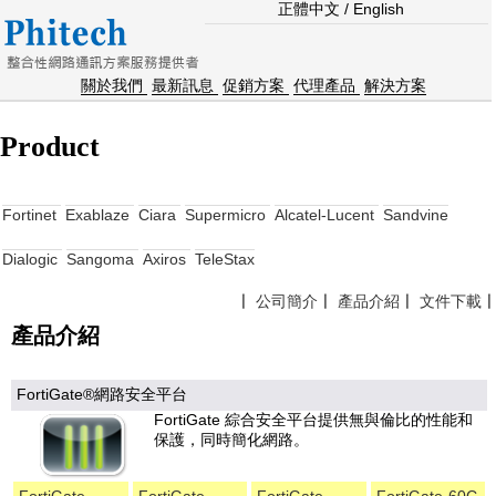
正體中文
/
English
關於我們
最新訊息
促銷方案
代理產品
解決方案
Product
Fortinet
Exablaze
Ciara
Supermicro
Alcatel-Lucent
Sandvine
Dialogic
Sangoma
Axiros
TeleStax
〡
公司簡介
〡
產品介紹
〡
文件下載
產品介紹
FortiGate®網路安全平台
FortiGate 綜合安全平台提供無與倫比的性能和
保護，同時簡化網路。