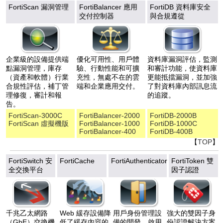
FortiScan 漏洞管理
FortiBalancer 應用
FortiDB 資料庫安全
交付控制器
與合規遵從
企業級的設備提供端
優化可用性、用戶體
資料庫漏洞評估，監測
點漏洞管理，庫存
驗、行動性能和可擴
和審計功能，使資料庫
（資產和軟體）行業
充性，無處不在的雲
更能抵擋漏洞，並加強
合規性評估，補丁管
端和企業應用交付。
了對資料庫內部訊息流
理修復，審計和報
的追蹤。
告。
FortiScan-3000C
FortiBalancer-2000
FortiDB-2000B
FortiScan 虛擬機版
FortiBalancer-1000
FortiDB-1000C
FortiBalancer-400
FortiDB-400B
【
TOP
】
FortiSwitch 安
FortiCache
FortiAuthenticator
FortiToken 雙
全交換平台
因子認證
千兆乙太網路
Web 緩存設備降
用戶身份管理設
強大的雙因子身
（GbE）交換機
低了緩存內容的
備的開發，啟用
份認證解決方案