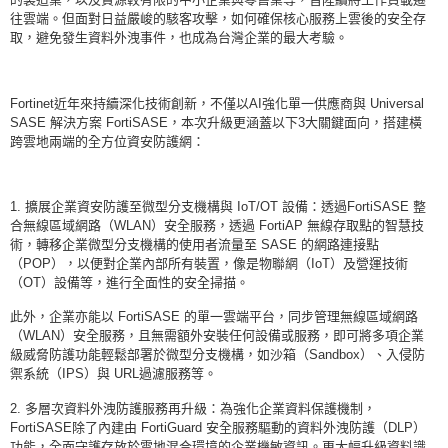
往雲端。但面對日益嚴峻的駭客攻擊，如何確保核心服務上雲後的安全存
取，避免發生資料外洩事件，也成為台灣企業的最大考驗。
Fortinet近年來持續深化技術創新，不僅以AI強化單一供應商與 Universal
SASE 解決方案 FortiSASE，本次升級更涵蓋以下3大關鍵面向，搭建橫
跨雲地兩端的全方位資安防護網：
1. 擴展企業資安防護至微型分支機構與 IoT/OT 設備：透過FortiSASE 整
合無線區域網路（WLAN）安全服務，透過 FortiAP 無線存取點的智慧技
術，轉移企業微型分支機構的使用者流量至 SASE 的網路連接點
（POP），以便對企業內部所有裝置，像是物聯網（IoT）及營運技術
（OT）設備等，進行全面性的安全掃描。
此外，企業亦能以 FortiSASE 的單一雲端平台，同步管理無線區域網路
（WLAN）安全服務，且無需額外安裝任何設備或服務，即可將多項企業
級威脅防護功能輕鬆部署於微型分支機構，如沙箱（Sandbox）、入侵防
禦系統（IPS）與 URL過濾服務等。
2. 多層次資料外洩防護服務再升級：為強化企業資料保護機制，
FortiSASE除了內建由 FortiGuard 安全服務驅動的資料外洩防護（DLP）
功能，全面守護存放於雲地混合環境的企業機敏資訊。更大幅升級資料識