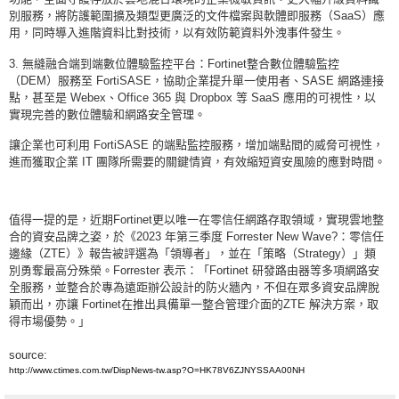
別服務，將防護範圍擴及類型更廣泛的文件檔案與軟體即服務（SaaS）應
用，同時導入進階資料比對技術，以有效防範資料外洩事件發生。
3. 無縫融合端到端數位體驗監控平台：Fortinet整合數位體驗監控
（DEM）服務至 FortiSASE，協助企業提升單一使用者、SASE 網路連接
點，甚至是 Webex、Office 365 與 Dropbox 等 SaaS 應用的可視性，以
實現完善的數位體驗和網路安全管理。
讓企業也可利用 FortiSASE 的端點監控服務，增加端點間的威脅可視性，
進而獲取企業 IT 團隊所需要的關鍵情資，有效縮短資安風險的應對時間。
值得一提的是，近期Fortinet更以唯一在零信任網路存取領域，實現雲地整
合的資安品牌之姿，於《2023 年第三季度 Forrester New Wave?：零信任
邊緣（ZTE）》報告被評選為「領導者」，並在「策略（Strategy）」類
別勇奪最高分殊榮。Forrester 表示：「Fortinet 研發路由器等多項網路安
全服務，並整合於專為遠距辦公設計的防火牆內，不但在眾多資安品牌脫
穎而出，亦讓 Fortinet在推出具備單一整合管理介面的ZTE 解決方案，取
得市場優勢。」
source:
http://www.ctimes.com.tw/DispNews-tw.asp?O=HK78V6ZJNYSSAA00NH