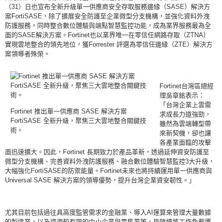
（31）日也宣布全新升級單一供應商安全存取服務邊緣（SASE）解決方
案FortiSASE，除了擴展安全防護至企業微型分支機構，並強化資料外洩
防護服務，同時整合數位體驗與端點智慧監控功能，成為業界服務最為全
面的SASE解決方案。Fortinet也以業界唯一在零信任網路存取（ZTNA）
實現雲地整合的領先地位，獲Forrester 評選為零信任邊緣（ZTE）解決方
案領導者殊榮。
Fortinet台灣區總經
理吳章銘表示：
「台灣企業上雲需
Fortinet 推出單一供應商 SASE 解決方案
求成長力道強勁，
FortiSASE 全新升級，聚焦三大雲地整合關鍵技
雖然為雲端轉型帶
術。
來新契機，卻也讓
各產業面臨的攻擊
面迅速擴大。因此，Fortinet 長期致力於產品革新，透過延伸資安防護至
微型分支機構、完善資料外洩防護服務、融合數位體驗智慧監控3大升級，
大幅強化FortiSASE的防禦能量。Fortinet未來也將持續運用單一供應商與
Universal SASE 解決方案的領導優勢，提升台灣企業資安韌性。」
尤其目前包括過往具高度監管需求的金融業、導入AI運算來管理大量數據
的製造業，以及資源較有限的中小企業與零售業等，皆陸續將工作負載遷