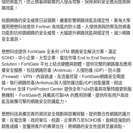
侵防禦能力，防止病毒與駭客的入侵及攻擊，保障資料安全進而提高網
路效能。
校園網路的安全威脅日益猖獗，嚴重影響網路效能及穩定性，東海大學
運用懇懋科技提供 Fortinet 高效能的防火牆、入侵偵測與防禦及防病毒
功能對抗校園網路的安全威脅，大幅提升網路效能與穩定性，減少網路
安全漏洞。
懇懋科技提供 FortiGate 全系列 UTM 網路安全解決方案，滿足
SOHO、中小企業、大型企業、電信市場 End to End Security
Solution。FortiGate 平台上結合硬體與韌體，提供完整的網路層及應用
層安全服務，包括網路防毒 (Antivirus)、入侵防護 (IDP)、防火牆
(Firewall)、VPN、內容過濾、及流量控管。FortiGate網路安全閘道
器，執行網路防毒(Antivirus)與入侵防護功能(IDP)效能優異，經由
Fortinet 全球 FortiProtect Center 提供全年7x24防毒與攻擊特徵更新服
務機制， FortiGate也 具備高可靠HA 的應用架構，提供所有用戶高效
能及無懈可擊的網路安全防護能力。
懇懋科技具備完善的資訊安全規劃與部署經驗，提供整合性網路防護方
案，在電信業、政府單位、校園、企業界乃至SOHO族，皆締造強勁的
銷售成績，並獲得客戶的專業信任，將網路的安全性提昇至最高點。