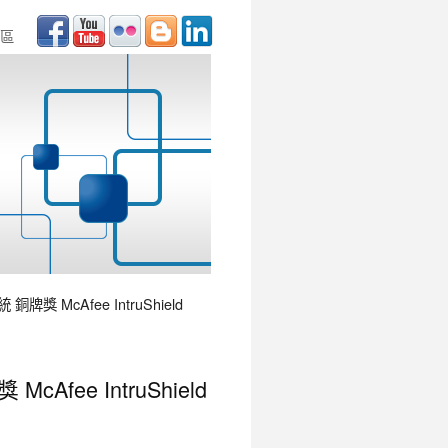
區
獎 McAfee IntruShield
fee IntruShield