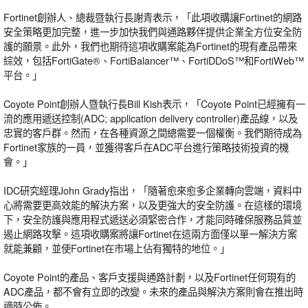
Fortinet創辦人、總裁暨執行長謝青表示，「此項收購讓Fortinet的網路
安全策略更加完整，進一步加快我們與通路夥伴提供企業全方位安全防
護的願景。此外，我們也期待這項收購案能為Fortinet的現有產品帶來
綜效，包括FortiGate®、FortiBalancer™、FortiDDoS™和FortiWeb™
平台。」
Coyote Point創辦人暨執行長Bill Kish表示，「Coyote Point已經擁有一
流的應用遞送控制(ADC; application delivery controller)產品線，以及
忠實的客戶群。然而，在各種資源之間總需要一個權衡。我們期待成為
Fortinet家族的一員，並獲得客戶在ADC平台進行策略技術投資的機
會。」
IDC研究經理John Grady指出，「隨著愈來愈多企業轉向雲端，資料中
心將需要更高效能的解決方案，以及更強大的安全防護。在這樣的環境
下，安全防護與應用程式遞送必須緊密合作，才能同時確保服務品質並
遏止網路攻擊。這項收購案將讓Fortinet在這兩方面僅以單一解決方案
就能兼顧，並使Fortinet在市場上佔有獨特的地位。」
Coyote Point的產品、客戶支援與通路計劃，以及Fortinet任何現有的
ADC產品，都不會有立即的改變。未來的產品與解決方案則會在推出時
適時公佈。