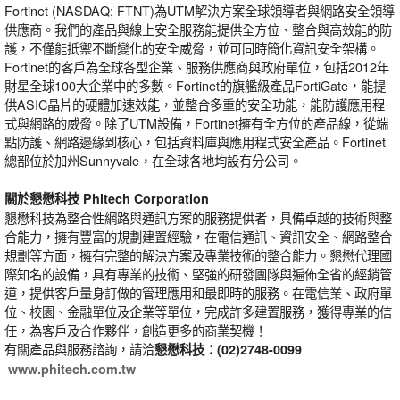
Fortinet (NASDAQ: FTNT)為UTM解決方案全球領導者與網路安全領導
供應商。我們的產品與線上安全服務能提供全方位、整合與高效能的防
護，不僅能抵禦不斷變化的安全威脅，並可同時簡化資訊安全架構。
Fortinet的客戶為全球各型企業、服務供應商與政府單位，包括2012年
財星全球100大企業中的多數。Fortinet的旗艦級產品FortiGate，能提
供ASIC晶片的硬體加速效能，並整合多重的安全功能，能防護應用程
式與網路的威脅。除了UTM設備，Fortinet擁有全方位的產品線，從端
點防護、網路邊緣到核心，包括資料庫與應用程式安全產品。Fortinet
總部位於加州Sunnyvale，在全球各地均設有分公司。
關於懇懋科技 Phitech Corporation
懇懋科技為整合性網路與通訊方案的服務提供者，具備卓越的技術與整
合能力，擁有豐富的規劃建置經驗，在電信通訊、資訊安全、網路整合
規劃等方面，擁有完整的解決方案及專業技術的整合能力。懇懋代理國
際知名的設備，具有專業的技術、堅強的研發團隊與遍佈全省的經銷管
道，提供客戶量身訂做的管理應用和最即時的服務。在電信業、政府單
位、校園、金融單位及企業等單位，完成許多建置服務，獲得專業的信
任，為客戶及合作夥伴，創造更多的商業契機！
有關產品與服務諮詢，請洽
懇懋科技：(02)2748-0099
www.phitech.com.tw