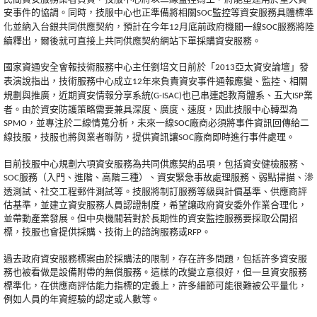
安事件的協調。同時，技服中心也正準備將相關
監控等資安服務具體標準
SOC
化並納入台銀共同供應契約，預計在今年
月底前政府機關一線
服務將陸
12
SOC
續釋出，爾後就可直接上共同供應契約網站下單採購資安服務。
國家資通安全會報技術服務中心主任劉培文日前於「
亞太資安論壇」發
2013
表演說指出，技術服務中心成立
年來負責資安事件通報應變、監控、相關
12
規劃與推廣，近期資安情報分享系統
也已串連起教育體系、五大
業
(G-ISAC)
ISP
者。由於資安防護策略需要兼具深度、廣度、速度，因此技服中心轉型為
，並專注於二線情蒐分析，未來一線
廠商必須將事件資訊回傳給二
SPMO
SOC
線技服，技服也將與業者聯防，提供資訊讓
廠商即時進行事件處理。
SOC
目前技服中心規劃六項資安服務為共同供應契約品項，包括資安健檢服務、
服務（入門、進階、高階三種）、資安緊急事故處理服務、弱點掃描、滲
SOC
透測試、社交工程郵件測試等。技服將制訂服務等級與計價基準、供應商評
估基準，並建立資安服務人員認證制度，希望讓政府資安委外作業合理化，
並帶動產業發展。但中央機關若對於長期性的資安監控服務要採取公開招
標，技服也會提供採購、技術上的諮詢服務或
。
RFP
過去政府資安服務標案由於採購法的限制，存在許多問題，包括許多資安服
務也被看做是設備附帶的無償服務。這樣的改變立意很好，但一旦資安服務
標準化，在供應商評估能力指標的定義上，許多細節可能很難被公平量化，
例如人員的年資經驗的認定或人數等。