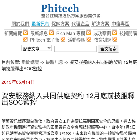
關於我們
最新訊息
促銷方案
代理產品
解決方案
中信專區
新聞總覽
最新訊息
Rich Man 專欄
成功案例
技術開講
Phitech 電子報
活動專區
教育訓練
目前位置:
新聞總覽
->
最新訊息
-> 資安服務納入共同供應契約 12月底
前技服釋出SOC監控
2013年05月14日
資安服務納入共同供應契約 12月底前技服釋
出SOC監控
隨著資訊戰逐漸白熱化，政府資安工作需要拉高到國家安全的思維，過去協
助政府機關進行資安監控的國家資通安全會報技術服務中心，自今年
月
日
1
1
起已轉型為資安專案管理辦公室
，未來政府機關的一線資安監控將由
(SPMO)
民間資安服務業者負責，技服中心將以二線監控為主，將能量運用於重大資