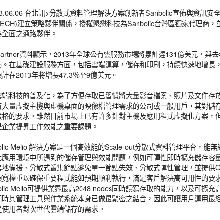
013.06.06 台北訊>分散式資料管理解決方案創新者Sanbolic宣佈與資
ITECH)建立策略夥伴關係，授權懇懋科技為Sanbolic台灣區獨家代理
為全面之通路夥伴。
artner資料顯示，2013年全球公有雲服務市場將累計達131億美元，與
5％。在基礎建設服務方面，包括雲端運算，儲存和印刷，持續快速地增長， 20
計在2013年將增長47.3％至9億美元。
雲端科技的普及化，為了方便存取已習慣將大量影音檔案、照片及文件存
有大量虛擬主機與虛機桌面的映像檔管理需求的公司或一般用戶，其對儲
嚴格的要求。雖然目前市場上已有許多針對主機及應用程式虛擬化方案，
是企業提昇工作效能之重要課題。
bolic Melio 解決方案是一個高效能的Scale-out分散式資料管理平
化應用環境中所遇到的儲存管理與效能問題，例如可彈性即時擴充儲存容
異地備援、分散式叢集節點避免單一節點失效、分散式彈性管理，並提供Q
頻寬權重以確保重要程式能如預期順利執行，滿足客戶解決高可用性的要
bolic Melio可提供業界最高2048 nodes同時讀寫存取的能力，以及可擴充高達
同時其管理工具與作業系統本身已做最緊密之結合，因此可讓用戶運用最
足使用者對次世代雲端儲存的需求。