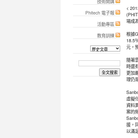
技術開講
< 2
Phitech 電子報
(PH
場成
活動專區
根據G
教育訓練
18.
元，預
隨著
時還
更加
理仍
San
虛擬
資料
案的
San
援，
以滿