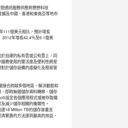
訊安全暨通訊服務供應商懇懋科技
商，並擴及中國、香港和東南亞等地市
去年111億美元相比，預計增長
12年增長42.4％至6.1億美
放於自建的私有雲或公有雲上，同
存服務使用的靈活度及便利性將是
但對於儲存設備的虛擬化及簡易管
台，能無縫接合跨越多個地區，解決動態和
量、即時無縫儲存資料轉移、儲存
oS設定各個應用程式或被存取檔
求及減少儲存相關的複雜性。
18 Million TB的儲存容量支
經濟實惠的方法達到最高的效益，