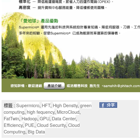
標籤 :
Supermicro
,
HFT
,
High Denstiy
,
green
computing
,
high fequency
,
MicroCloud
,
FatTwin
,
Hadoop
,
GPU
,
Data Center
,
Efficiency
,
PUE
,
Cloud Security
,
Cloud
Computing
,
Big Data