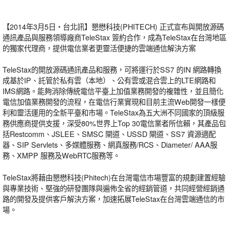
【2014年3月5日‧台北訊】懇懋科技(PHITECH) 正式宣布與開放源碼
通訊產品與服務領導廠商TeleStax 簽約合作，成為TeleStax在台灣地區
的獨家代理商，提供電信業者更靈活便捷的雲端通信解決方案
TeleStax的開放源碼通訊產品和服務，可將運行於SS7 的IN 網路轉換
成基於IP、託管於私有雲（本地）、公有雲或混合雲上的LTE網路和
IMS網路。能夠消除傳統電信平臺上加值業務開發的複雜性，並且簡化
電信加值業務開發的流程，在電信行業實現和目前主流Web開發一樣便
利和靈活運用的全新平臺和市場。TeleStax為五大洲不同國家的頂級服
務供應商提供支援，深受80%世界上Top 30電信業者所信賴，其產品包
括Restcomm、JSLEE、SMSC 閘道、USSD 閘道、SS7 資源適配
器、SIP Servlets、多媒體服務、網真服務/RCS、Diameter/ AAA服
務、XMPP 服務及WebRTC服務等。
TeleStax將藉由懇懋科技(Phitech)在台灣電信市場豐富的規劃建置經驗
與專業技術、堅強的研發團隊與遍佈全省的經銷管道，共同經營經銷通
路的開發及提供客戶解決方案，加速拓展TeleStax在台灣雲端通信的市
場。