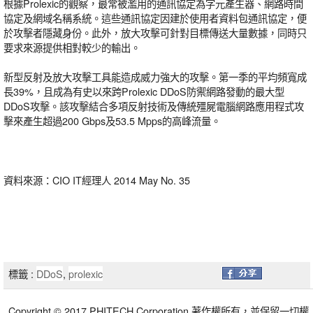
根據Prolexic的觀察，最常被濫用的通訊協定為字元產生器、網路時間
協定及網域名稱系統。這些通訊協定因建於使用者資料包通訊協定，便
於攻擊者隱藏身份。此外，放大攻擊可針對目標傳送大量數據，同時只
要求來源提供相對較少的輸出。
新型反射及放大攻擊工具能造成威力強大的攻擊。第一季的平均頻寬成
長39%，且成為有史以來跨Prolexic DDoS防禦網路發動的最大型
DDoS攻擊。該攻擊結合多項反射技術及傳統殭屍電腦網路應用程式攻
擊來產生超過200 Gbps及53.5 Mpps的高峰流量。
資料來源：CIO IT經理人 2014 May No. 35
標籤 :
DDoS
,
prolexic
Copyright © 2017 PHITECH Corporation 著作權所有，並保留一切權