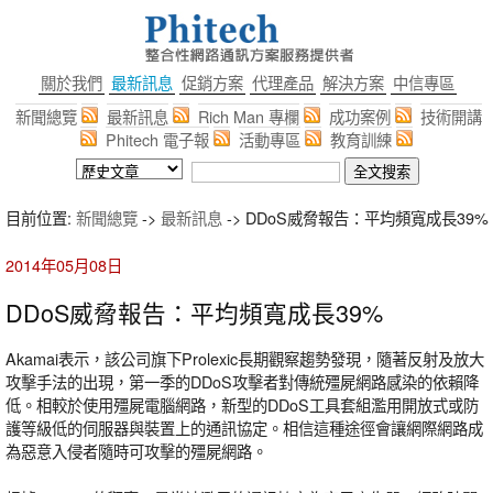
關於我們
最新訊息
促銷方案
代理產品
解決方案
中信專區
新聞總覽
最新訊息
Rich Man 專欄
成功案例
技術開講
Phitech 電子報
活動專區
教育訓練
目前位置:
新聞總覽
->
最新訊息
-> DDoS威脅報告：平均頻寬成長39%
2014年05月08日
DDoS威脅報告：平均頻寬成長39%
Akamai表示，該公司旗下Prolexic長期觀察趨勢發現，隨著反射及放大
攻擊手法的出現，第一季的DDoS攻擊者對傳統殭屍網路感染的依賴降
低。相較於使用殭屍電腦網路，新型的DDoS工具套組濫用開放式或防
護等級低的伺服器與裝置上的通訊協定。相信這種途徑會讓網際網路成
為惡意入侵者隨時可攻擊的殭屍網路。