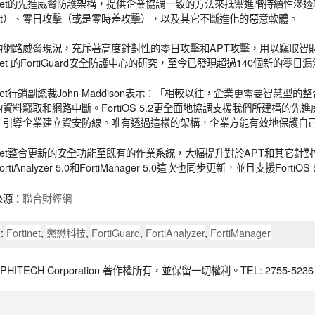
tinet的先進威脅防護架構，提供企業協調一致的方法來抵禦進階持續性滲透攻擊APT（
reat）、零日攻擊（或是零時差攻擊），以及其它不斷進化的惡意軟體。
的網路威脅現況，充斥著高度針對性的零日攻擊和APT攻擊，用以竊取智
tinet 的FortiGuard安全防護中心的研究，至今已發現超過140個新的零
tinet行銷副總裁John Maddison表示：「相較以往，企業更需要智慧
資料竊取和網路中斷。FortiOS 5.2更全面地協調支援我們所建構的
，引導企業建立資安防線。唯有透過這樣的架構，企業方能有效地保護自
tinet整合更新的安全功能至既有的作業系統，大幅提升對於APT和其它針對性
rtiAnalyzer 5.0和FortiManager 5.0這次也同步更新，並且支援FortiOS 5
來源：
聯合財經網
:
Fortinet
,
懇懋科技
,
FortiGuard
,
FortiAnalyzer
,
FortiManager
017 PHITECH Corporation 著作權所有，並保留一切權利。TEL: 2755-5236 