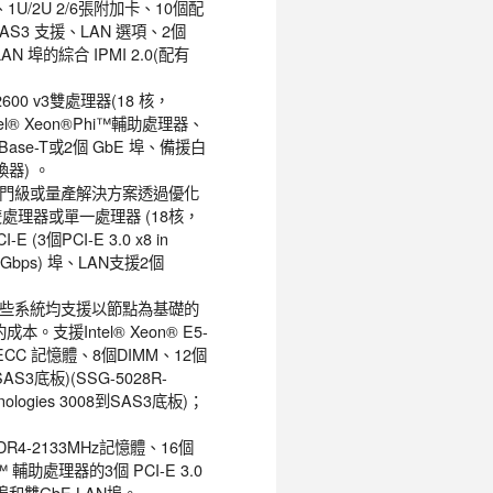
、1U/2U 2/6張附加卡、10個配
s SAS3 支援、LAN 選項、2個
N 埠的綜合 IPMI 2.0(配有
2600 v3雙處理器(18 核，
ntel® Xeon®Phi™輔助處理器、
0GBase-T或2個 GbE 埠、備援白
換器) 。
IT 的入門級或量產解決方案透過優化
v3雙處理器或單一處理器 (18核，
 (3個PCI-E 3.0 x8 in
(6Gbps) 埠、LAN支援2個
量，這些系統均支援以節點為基礎的
支援Intel® Xeon® E5-
g. ECC 記憶體、8個DIMM、12個
SAS3底板)(SSG-5028R-
ologies 3008到SAS3底板)；
B DDR4-2133MHz記憶體、16個
i™ 輔助處理器的3個 PCI-E 3.0
s)埠和雙GbE LAN埠。