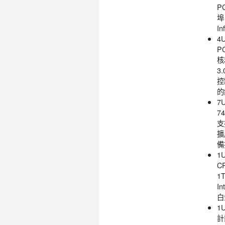
PC
埠
I
4
P
核
3
控
的
7U
7
支
擴
備
1
C
1
I
白
1
計