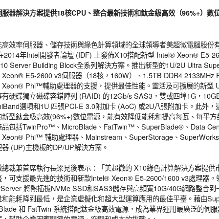
伺服器解決方案提供18核CPU、整合最新技術和鈦金級高效（96%+）
高效率伺服器、儲存技術與綠色計算領域的全球領導者美超微電腦股份有限公司 (Sup
) 在2014年Intel開發者論壇 (IDF) 上發佈X10搭配新型 Intel® Xeon® E5-26
0 Server Building Block全系列解決方案。推出新型的1U/2U Ultra 
l® Xeon® E5-2600 v3伺服器（18核，160W）、1.5TB DDR4 2133MH
el® Xeon® Phi™輔助處理器的支援，提供最佳性能。靈活及可擴展的新型 Ul
有硬碟獨立磁碟容錯陣列 (RAID) 的12Gb/s SAS3，雙或四埠1G，10GB
finiBand選項和1U 四張PCI-E 3.0附加卡 (AoC) 或2U八張附加
的新型鈦金級高效(96%+)數位電源，能有效降低能耗和提高每瓦、每平方
包括TwinPro™、MicroBlade、FatTwin™、SuperBlade®、Data Cent
l® Xeon® Phi™ 輔助處理器、Mainstream、SuperStorage、SuperWor
器 (UP)主機板的DP/UP解決方案。
微總裁兼首席執行長梁見後表示：「美超微的 X10綠色計算解決方案提供市
，可支援最先進的技術和新款Intel® Xeon® E5-2600/1600 v3處理器。領
erServer 將熱插拔NVMe SSD和SAS3儲存與高頻寬10G/40G網
和能耗降到最低，是企業虛擬化和超大型運算應用的最佳平臺。藉由Supermic
roBlade 和 FatTwin 系統搭配鈦金級高效電源，成為業界運用最廣泛
案，幫助企業因應關鍵的電源、空間和成本的挑戰。」