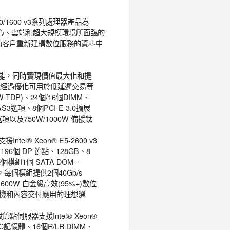
600/1600 v3系列處理器產品為
中心、雲端和超大規模環境所面臨的
助客戶重新建構數位服務的資料中
伺服器性能，同時實現價值最大化和提
，經過優化可用於低延遲交易等
 TDP)、24個/16個DIMM、
SAS3選項、8個PCI-E 3.0擴展
選項以及750W/1000W 備援鈦
el® Xeon® E5-2600 v3
196個 DP 節點、128GB、8
以及每個模組1個 SATA DOM。
，每個模組提供2個40Gb/s
1600W 白金級高效(95%+)數位
機和內容交付應用的理想選
U熱插拔節點伺服器支援Intel® Xeon®
ECC記憶體、16個R/LR DIMM、