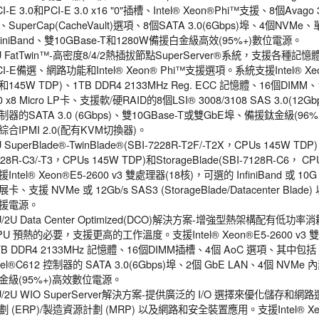
I-E 3.0和PCI-E 3.0 x16 "0"插槽、Intel® Xeon®Phi™支援、8個Avago 30
、SuperCap(CacheVault)選項、8個SATA 3.0(6Gbps)埠、4個NVMe、單
nfiniBand、雙10GBase-T和1280W備援白金級高效(95%+)數位電源。
U FatTwin™-高密度8/4/2熱插拔節點SuperServer®系統，支援各種
CI-E備選、網路功能和Intel® Xeon® Phi™支援選項。系統支援Intel® Xeo
和145W TDP)、1TB DDR4 2133MHz Reg. ECC 記憶體、16個DIMM、1張
.0 x8 Micro LP卡、支援軟/硬RAID的8個LSI® 3008/3108 SAS 3.0(12G
制器的SATA 3.0 (6Gbps)、雙10GBase-T或雙GbE埠、備援鈦金級(
綜合IPMI 2.0(配有KVM切換器)。
 SuperBlade®-TwinBlade®(SBI-7228R-T2F/-T2X，CPUs 145W TDP)，
428R-C3/-T3，CPUs 145W TDP)和StorageBlade(SBI-7128R-C6，
援Intel® Xeon®E5-2600 v3 雙處理器(18核)，可選的 InfiniBand 或 1
展卡、支援 NVMe 或 12Gb/s SAS3 (StorageBlade/Datacenter Bla
援電源。
U/2U Data Center Optimized(DCO)解決方案-增強型熱架構配有
PU 預熱的必要，支援更高的工作溫度。支援Intel® Xeon®E5-2600 v3 雙
TB DDR4 2133MHz 記憶體、16個DIMM插槽、4個 AoC 選項、其中包
ntel®C612 控制器的 SATA 3.0(6Gbps)埠、2個 GbE LAN、4個 
金級(95%+)高效數位電源。
U/2U WIO SuperServer解決方案-提供廣泛的 I/O 選擇來優化儲
劃 (ERP)/製造資源計劃 (MRP) 以及網路和安全裝置應用。支援Intel® Xeon®