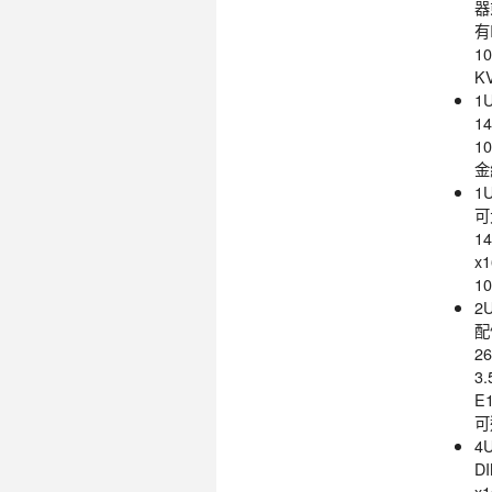
器
有
1
K
1
1
1
金
1
可
1
x
1
2
配
2
3
E
可
4
D
x