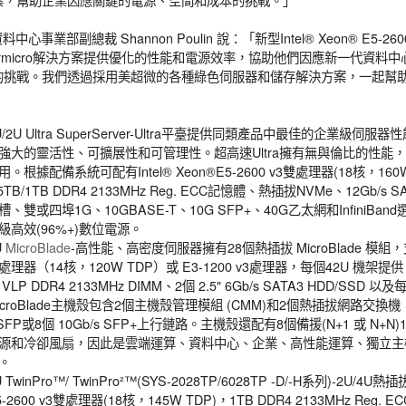
l資料中心事業部副總裁 Shannon Poulin 說：「新型Intel® Xeon® E5-2
permicro解決方案提供優化的性能和電源效率，協助他們因應新一代資料
的挑戰。我們透過採用美超微的各種綠色伺服器和儲存解決方案，一起幫
」
U/2U Ultra SuperServer-Ultra平臺提供同類產品中最佳的企業級
強大的靈活性、可擴展性和可管理性。超高速Ultra擁有無與倫比的性能
用。根據配備系統可配有Intel® Xeon®E5-2600 v3雙處理器(18核，160W
.5TB/1TB DDR4 2133MHz Reg. ECC記憶體、熱插拔NVMe、12Gb/s 
槽、雙或四埠1G、10GBASE-T、10G SFP+、40G乙太網和InfiniBand
級高效(96%+)數位電源。
U
MicroBlade
-高性能、高密度伺服器擁有28個熱插拔 MicroBlade 模組，支援Int
處理器（14核，120W TDP）或 E3-1200 v3處理器，每個42U 機架提供 
 VLP DDR4 2133MHz DIMM、2個 2.5" 6Gb/s SATA3 HDD/SSD 
icroBlade主機殼包含2個主機殼管理模組 (CMM)和2個熱插拔網路交換機
SFP或8個 10Gb/s SFP+上行鏈路。主機殼還配有8個備援(N+1 或 N+N)
源和冷卻風扇，因此是雲端運算、資料中心、企業、高性能運算、獨立主
。
U TwinPro™/ TwinPro²™(SYS-2028TP/6028TP -D/-H系列)-2U/4
5-2600 v3雙處理器(18核，145W TDP)，1TB DDR4 2133MHz Reg. 