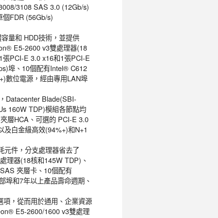
08/3108 SAS 3.0 (12Gb/s)
個FDR (56Gb/s)
記憶體容量和 HDD技術，並提供
n® E5-2600 v3雙處理器(18
PCI-E 3.0 x16和1張PCI-E
bps)埠、10個配有Intel® C612
96%+)數位電源，經由專用LAN埠
Datacenter Blade(SBI-
 CPUs 160W TDP)模組各節點均
0G 夾層HCA、可選的 PCI-E 3.0
de) 以及白金級高效(94%+)和N+1
低功率消耗元件，分支處理器省去了
處理器(18核和145W TDP)、
括 SAS 夾層卡、10個配有
NVMe 內部埠和7年以上產品壽命週期、
存和網路選項，從而用於通用、企業資源
 E5-2600/1600 v3雙處理