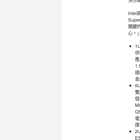
Inte
Su
關鍵
心。
1
供
應
1
插
金
6
雙
個
M
Q
電
擇
2
E