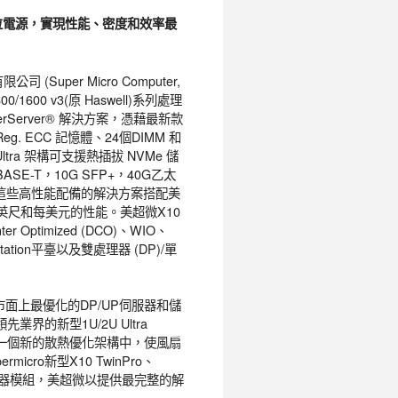
數位電源，實現性能、密度和效率最
er Micro Computer,
00/1600 v3(原 Haswell)系列處理
SuperServer® 解決方案，憑藉最新款
z Reg. ECC 記憶體、24個DIMM 和
tra 架構可支援熱插拔 NVMe 儲
ASE-T，10G SFP+，40G乙太
卡。此外，這些高性能配備的解決方案搭配美
英尺和每美元的性能。美超微X10
er Optimized (DCO)、WIO、
kstation平臺以及雙處理器 (DP)/單
面上最優化的DP/UP伺服器和儲
先業界的新型1U/2U Ultra
路整合到一個新的散熱優化架構中，使風扇
ro新型X10 TwinPro、
的伺服器模組，美超微以提供最完整的解