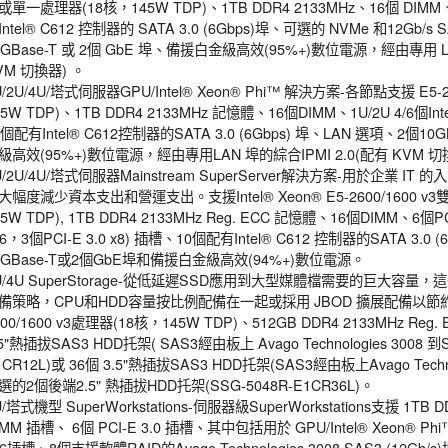
或單一處理器(18核，145W TDP)、1TB DDR4 2133MHz、16個 DIMM
Intel® C612 控制器的 SATA 3.0 (6Gbps)埠、可選的 NVMe 和12Gb/
0GBase-T 或 2個 GbE 埠、備援白金級高效(95%+)數位電源，經由專用 LA
VM 切換器) 。
U/2U/4U/塔式伺服器GPU/Intel® Xeon® Phi™ 解決方案-各節點支援 E5-
45W TDP)、1TB DDR4 2133MHz 記憶體、16個DIMM、1U/2U 4/6個I
0個配有Intel® C612控制器的SATA 3.0 (6Gbps) 埠、LAN 選項、2個1
級高效(95%+)數位電源，經由專用LAN 埠的綜合IPMI 2.0(配有 KVM 切
U/2U/4U/塔式伺服器Mainstream SuperServer解決方案-用於企業 
大幅度減少資本支出和營運支出。支援Intel® Xeon® E5-2600/1600 
45W TDP), 1TB DDR4 2133MHz Reg. ECC 記憶體、16個DIMM、6個PCI-E
16，3個PCI-E 3.0 x8) 插槽、10個配有Intel® C612 控制器的SATA 3.0 
0GBase-T或2個GbE埠和備援白金級高效(94%+)數位電源。
U/4U SuperStorage-從低延遲SSD應用到大型媒體檔需要的巨大容
備策略，CPU和HDD容量按比例配備在一起或採用 JBOD 擴展配備以節約成本。
600/1600 v3處理器(18核，145W TDP)、512GB DDR4 2133MHz Re
.5"熱插拔SAS3 HDD托架( SAS3經由板上 Avago Technologies 3008 到
1CR12L)或 36個 3.5"熱插拔SAS3 HDD托架(SAS3經由板上Avago Techn
選的2個後端2.5" 熱插拔HDD托架(SSG-5048R-E1CR36L)。
U/塔式機型 SuperWorkstations-伺服器級SuperWorkstations支援 1T
IMM 插槽、 6個 PCI-E 3.0 插槽、其中包括用於 GPU/Intel® Xeon® Ph
16插槽、8個支援軟體RAID的Avago Technologies 3008 SAS3 (12Gb/