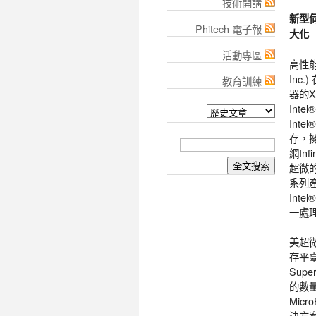
技術開講
新型
Phitech 電子報
大化
活動專區
高性能
Inc.
教育訓練
器的X1
Inte
Int
存，擁
網In
超微
系列產品
Inte
一處理
美超
存平臺
Sup
的數量
Mic
決方