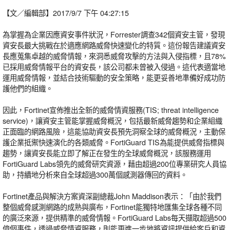
【文／編輯部】2017/9/7 下午 04:27:15
為掌握為企業因應資安事件狀況，Forrester調查342個資安主管，發現
資安長最大挑戰在於適應網路威脅快速變化的特質。這份報告建議資安
長應蒐集卓越的威脅情報，來洞悉威脅攻擊的方法與入侵指標，且78%
已採用威脅情報平台的資安長，該公司都未曾被入侵過。這代表適當地
運用威脅情報，並結合技術驅動的安全策略，能更妥善地準備好成功防
護他們的組織。
因此，Fortinet宣佈推出全新的威脅情資服務(TIS; threat intelligence
service)，讓資安主管能掌握威脅概況，包括最新威脅趨勢和企業組織
正面臨的網路風險，這能協助資安長預先洞察全球的威脅概況，主動保
護企業抵禦快速演化的各類威脅。FortiGuard TIS為能提供威脅指標與
趨勢，讓資安長能立即了解正在發生的全球威脅概況，該服務運用
FortiGuard Labs領先的威脅研究資源，藉由超過200位專業研究人員協
助，持續地分析來自全球超過300萬個感測器傳回的資料。
Fortinet產品與解決方案資深副總裁John Maddison表示：「由於我們
整個威脅感測網路的成熟與廣布，Fortinet能獨特地匯集全球各種不同
的廣泛來源，提供精準的威脅情報。FortiGuard Labs每天擷取超過500
億個事件，透過威脅情資服務，則能更進一步地將資訊提供給客戶和資