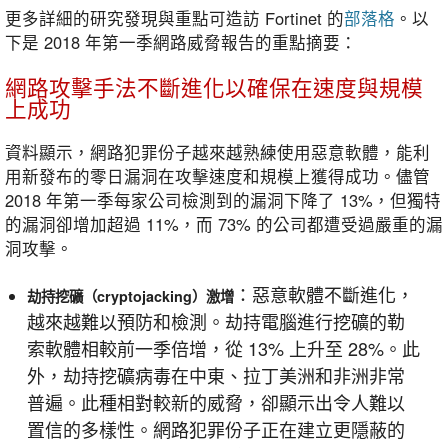
更多詳細的研究發現與重點可造訪 Fortinet 的
部落格
。以
下是 2018 年第一季網路威脅報告的重點摘要：
網路攻擊手法不斷進化以確保在速度與規模
上成功
資料顯示，網路犯罪份子越來越熟練使用惡意軟體，能利
用新發布的零日漏洞在攻擊速度和規模上獲得成功。儘管
2018 年第一季每家公司檢測到的漏洞下降了 13%，但獨特
的漏洞卻增加超過 11%，而 73% 的公司都遭受過嚴重的漏
洞攻擊。
：惡意軟體不斷進化，
劫持挖礦（cryptojacking）激增
越來越難以預防和檢測。劫持電腦進行挖礦的勒
索軟體相較前一季倍增，從 13% 上升至 28%。此
外，劫持挖礦病毒在中東、拉丁美洲和非洲非常
普遍。此種相對較新的威脅，卻顯示出令人難以
置信的多樣性。網路犯罪份子正在建立更隱蔽的