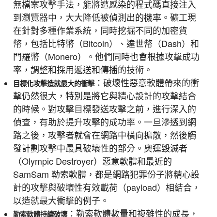
無檔案攻擊手法，能將遭感染的程式碼直接注入
到瀏覽器中，大大降低被偵測出的機率。礦工現
在針對多種作業系統，同時挖掘不同的加密貨
幣，包括比特幣（Bitcoin）、達世幣（Dash）和
門羅幣（Monero）。他們同時也會根據攻擊成功
率，調整和採用遞送和傳播的技術。
：破壞性惡意軟體帶來的衝
目標化攻擊造就最大的衝擊
擊仍然很大，特別是將它與精心設計的攻擊結合
的時候。對攻擊目標發送攻擊之前，進行深入的
偵查，有助於提升攻擊的成功率。一旦滲透到網
路之後，攻擊者就會在網路中橫向擴散，然後觸
發計劃攻擊中最具破壞性的部分。奧運毀滅者
（Olympic Destroyer）惡意軟體和最近的
SamSam 勒索軟體，都是網路犯罪份子將精心設
計的攻擊與破壞性有效載荷（payload）相結合，
以造就最大衝擊的例子。
：勒索軟體數量和複雜性的成長，
勒索軟體持續破壞