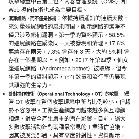
攻擊總量中占第二位。內容管理系統（CMS）和
Web 導向技術也成為主要目標。
：依據持續通訊的連續天數，
潔淨網路，而不僅是修補
來測量殭屍網路的感染時間，顯示網路的潔淨不
僅只涉及修補漏洞。第一季的資料顯示，58.5%
的殭屍網路在感染同一天被發現和清理。17.6%
連續存在兩天，7.3% 會存在 3 天，大約 5%則 會
存在一個星期以上。例如，2017 年第四季，仙女
座殭屍網路（Andromeda botnet）被取締，但今
年第一季的資料顯示，它在數量和流行率仍展現
其頑強的生命力。
：儘
針對操作技術（Operational Technology，OT）的攻擊
管 OT 攻擊在整個攻擊環境中所占比例較小，但趨
勢不容忽視。工業生產網部門越來越多與互聯網
相連，對安全產生嚴重的潛在影響。目前，絕大
多數攻擊活動針對兩種最常見的工業通信協議，
因其被廣泛部署，具有高度針對性。資料顯示，