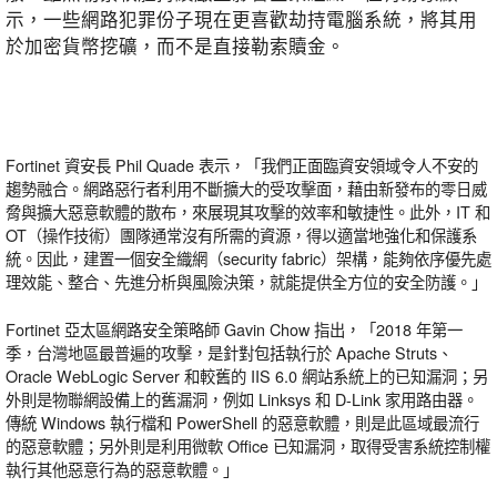
示，一些網路犯罪份子現在更喜歡劫持電腦系統，將其用
於加密貨幣挖礦，而不是直接勒索贖金。
Fortinet 資安長 Phil Quade 表示，「我們正面臨資安領域令人不安的
趨勢融合。網路惡行者利用不斷擴大的受攻擊面，藉由新發布的零日威
脅與擴大惡意軟體的散布，來展現其攻擊的效率和敏捷性。此外，IT 和
OT（操作技術）團隊通常沒有所需的資源，得以適當地強化和保護系
統。因此，建置一個安全織網（security fabric）架構，能夠依序優先處
理效能、整合、先進分析與風險決策，就能提供全方位的安全防護。」
Fortinet 亞太區網路安全策略師 Gavin Chow 指出，「2018 年第一
季，台灣地區最普遍的攻擊，是針對包括執行於 Apache Struts、
Oracle WebLogic Server 和較舊的 IIS 6.0 網站系統上的已知漏洞；另
外則是物聯網設備上的舊漏洞，例如 Linksys 和 D-Link 家用路由器。
傳統 Windows 執行檔和 PowerShell 的惡意軟體，則是此區域最流行
的惡意軟體；另外則是利用微軟 Office 已知漏洞，取得受害系統控制權
執行其他惡意行為的惡意軟體。」