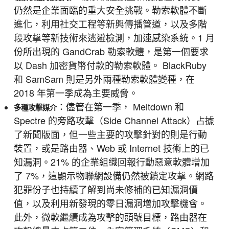
仍然是企業面臨的重大安全挑戰。勒索軟體不斷
進化，利用社交工程等新興傳播管道，以及多階
段攻擊等新技術來逃避檢測，加速感染系統。1 月
份所出現的 GandCrab 勒索軟體，是第一個要求
以 Dash 加密貨幣付款的勒索軟體。 BlackRuby
和 SamSam 則是另外兩種勒索軟體變種，在
2018 年第一季成為主要威脅。
：儘管在第一季， Meltdown 和
多種攻擊媒介
Spectre 的旁路攻擊（Side Channel Attack）占據
了新聞版面，但一些主要的攻擊針對的則是行動
裝置，或是路由器、Web 或 Internet 技術上的已
知漏洞。21% 的企業組織回報行動惡意軟體增加
了 7%，這顯示物聯網設備仍然被鎖定攻擊。網路
犯罪份子也持續了解到尚未修補的已知漏洞價
值，以及利用新發現的零日漏洞增加攻擊機會。
此外，微軟繼續成為攻擊的頭號目標，路由器在