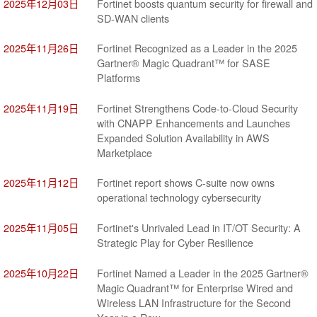
2025年12月03日
Fortinet boosts quantum security for firewall and
SD-WAN clients
2025年11月26日
Fortinet Recognized as a Leader in the 2025
Gartner® Magic Quadrant™ for SASE
Platforms
2025年11月19日
Fortinet Strengthens Code-to-Cloud Security
with CNAPP Enhancements and Launches
Expanded Solution Availability in AWS
Marketplace
2025年11月12日
Fortinet report shows C-suite now owns
operational technology cybersecurity
2025年11月05日
Fortinet's Unrivaled Lead in IT/OT Security: A
Strategic Play for Cyber Resilience
2025年10月22日
Fortinet Named a Leader in the 2025 Gartner®
Magic Quadrant™ for Enterprise Wired and
Wireless LAN Infrastructure for the Second