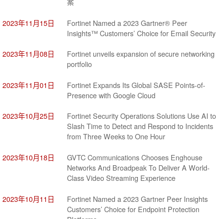
案
2023年11月15日
Fortinet Named a 2023 Gartner® Peer
Insights™ Customers’ Choice for Email Security
2023年11月08日
Fortinet unveils expansion of secure networking
portfolio
2023年11月01日
Fortinet Expands Its Global SASE Points-of-
Presence with Google Cloud
2023年10月25日
Fortinet Security Operations Solutions Use AI to
Slash Time to Detect and Respond to Incidents
from Three Weeks to One Hour
2023年10月18日
GVTC Communications Chooses Enghouse
Networks And Broadpeak To Deliver A World-
Class Video Streaming Experience
2023年10月11日
Fortinet Named a 2023 Gartner Peer Insights
Customers’ Choice for Endpoint Protection